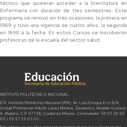
técnico que quisieran acceder a la licenciatura en
Enfermería con duración de tres semestres. Este
programa se renovó en tres ocasiones: la primera en
1989 y tuvo una vigencia de cuatro años, la segunda
en 1998 a la fecha. En estos Cursos se inscribieron
profesoras de la escuela del sector salud.
INSTITUTO POLITÉCNICO NACIONAL
D.R. Instituto Politécnico Nacional (IPN). Av. Luis Enrique Erro S/N,
Unidad Profesional Adolfo López Mateos, Zacatenco, Alcaldía Gustavo
A. Madero, C.P. 07738, Ciudad de México. Conmutador: 55 57 29 60
00 / 55 57 29 63 00.