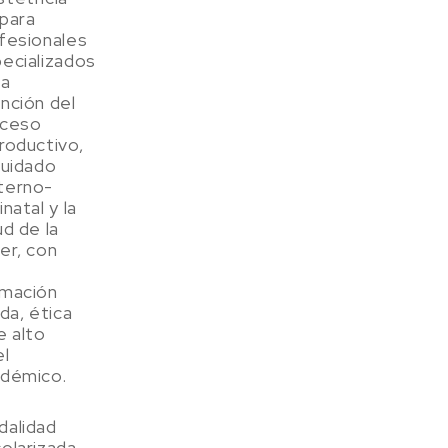
para
fesionales
ecializados
la
nción del
oceso
roductivo,
cuidado
terno-
inatal y la
ud de la
er, con
mación
ida, ética
e alto
el
démico.
alidad
olarizada