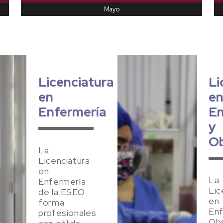
Mayo
Licenciatura
Li
en
e
Enfermería
En
y
Ob
La
Licenciatura
en
La
Enfermería
Lic
de la ESEO
en
forma
Enf
profesionales
Obs