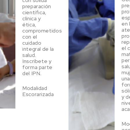
con sólida
pre
preparación
pro
científica,
esp
clínica y
en 
ética,
ate
comprometidos
pr
con el
rep
cuidado
el 
integral de la
ma
salud.
per
Inscríbete y
sal
forma parte
muj
del IPN.
una
for
Modalidad
sól
Escorarizada
y d
niv
aca
Mod
esc