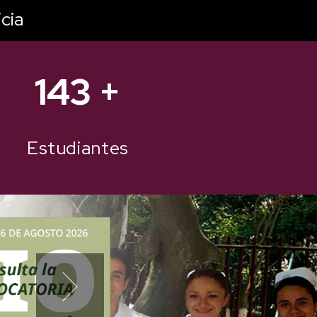
cia
178
+
Estudiantes
Next