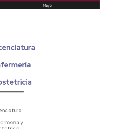
Mayo
cenciatura
n
fermería
stetricia
enciatura
ermería y
tetricia